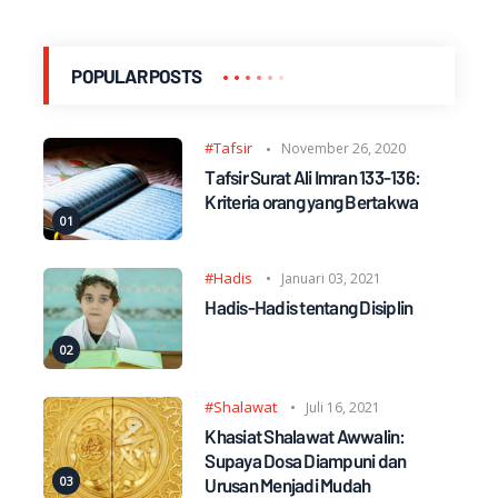
POPULAR POSTS
#Tafsir
November 26, 2020
Tafsir Surat Ali Imran 133-136:
Kriteria orang yang Bertakwa
#Hadis
Januari 03, 2021
Hadis-Hadis tentang Disiplin
#Shalawat
Juli 16, 2021
Khasiat Shalawat Awwalin:
Supaya Dosa Diampuni dan
Urusan Menjadi Mudah