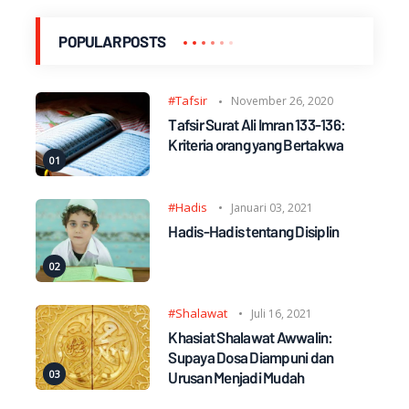
POPULAR POSTS
#Tafsir
November 26, 2020
Tafsir Surat Ali Imran 133-136:
Kriteria orang yang Bertakwa
#Hadis
Januari 03, 2021
Hadis-Hadis tentang Disiplin
#Shalawat
Juli 16, 2021
Khasiat Shalawat Awwalin:
Supaya Dosa Diampuni dan
Urusan Menjadi Mudah