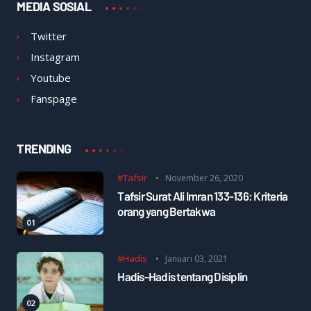
MEDIA SOSIAL
Twitter
Instagram
Youtube
Fanspage
TRENDING
#Tafsir
November 26, 2020
Tafsir Surat Ali Imran 133-136: Kriteria
orang yang Bertakwa
#Hadis
Januari 03, 2021
Hadis-Hadis tentang Disiplin