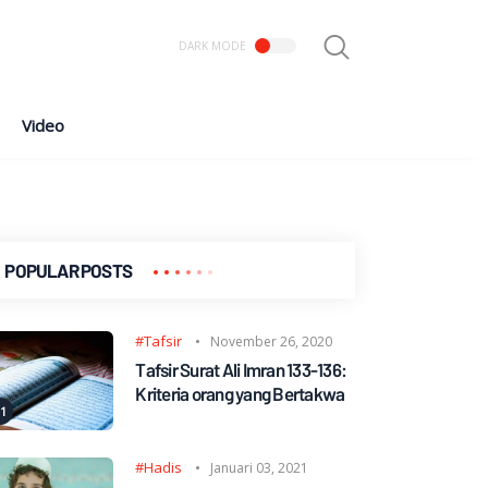
Video
POPULAR POSTS
#Tafsir
November 26, 2020
Tafsir Surat Ali Imran 133-136:
Kriteria orang yang Bertakwa
#Hadis
Januari 03, 2021