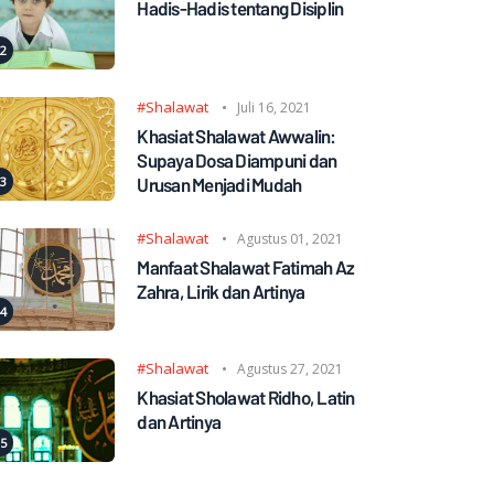
Hadis-Hadis tentang Disiplin
#Shalawat
Juli 16, 2021
Khasiat Shalawat Awwalin:
Supaya Dosa Diampuni dan
Urusan Menjadi Mudah
#Shalawat
Agustus 01, 2021
Manfaat Shalawat Fatimah Az
Zahra, Lirik dan Artinya
#Shalawat
Agustus 27, 2021
Khasiat Sholawat Ridho, Latin
dan Artinya