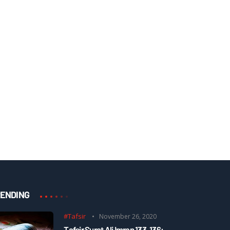
ENDING
#Tafsir
November 26, 2020
Tafsir Surat Ali Imran 133-136: