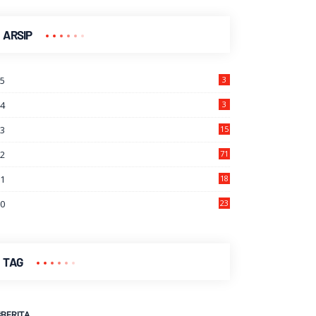
ARSIP
25
3
24
3
23
15
22
71
21
18
7
20
23
9
TAG
#BERITA