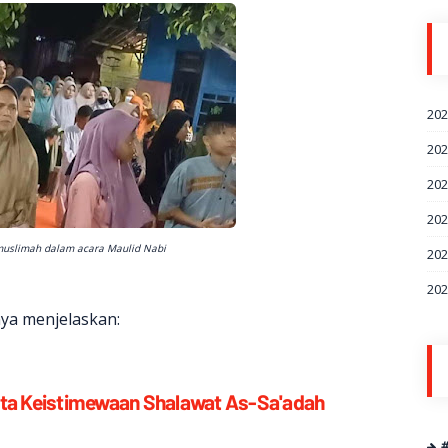
20
20
20
20
muslimah dalam acara Maulid Nabi
20
20
ya menjelaskan:
erta Keistimewaan Shalawat As-Sa'adah