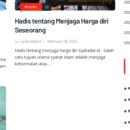
20
#Hadis
20
Hadis tentang Menjaga Harga diri
20
Seseorang
20
syahadat.id
Februari 08, 2022
20
Hadis tentang menjaga harga diri Syahadat.id - Salah
satu tujuan utama syariat islam adalah menjaga
ama
kehormatan atau…
eram
#