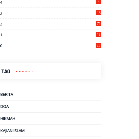
24
3
23
15
22
71
21
18
7
20
23
9
TAG
#BERITA
#DOA
#HIKMAH
KAJIAN ISLAM