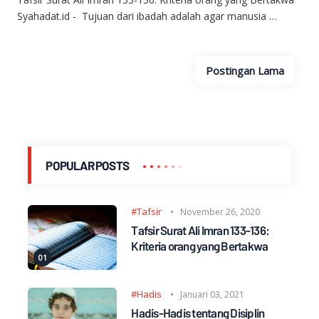
Syahadat.id - Tujuan dari ibadah adalah agar manusia …
Postingan Lama
POPULAR POSTS
#Tafsir
November 26, 2020
Tafsir Surat Ali Imran 133-136:
Kriteria orang yang Bertakwa
#Hadis
Januari 03, 2021
Hadis-Hadis tentang Disiplin