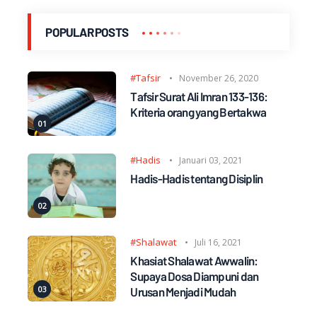
POPULAR POSTS
#Tafsir
November 26, 2020
Tafsir Surat Ali Imran 133-136:
Kriteria orang yang Bertakwa
#Hadis
Januari 03, 2021
Hadis-Hadis tentang Disiplin
#Shalawat
Juli 16, 2021
Khasiat Shalawat Awwalin:
Supaya Dosa Diampuni dan
Urusan Menjadi Mudah