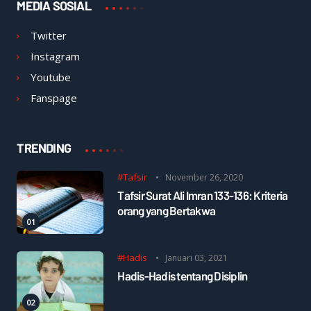
MEDIA SOSIAL
Twitter
Instagram
Youtube
Fanspage
TRENDING
#Tafsir
November 26, 2020
Tafsir Surat Ali Imran 133-136: Kriteria
orang yang Bertakwa
#Hadis
Januari 03, 2021
Hadis-Hadis tentang Disiplin