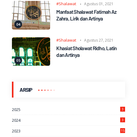
#Shalawat
Agustus 01, 2021
Manfaat Shalawat Fatimah Az
Zahra, Lirik dan Artinya
#Shalawat
Agustus 27, 2021
Khasiat Sholawat Ridho, Latin
dan Artinya
ARSIP
2025
3
2024
3
2023
15