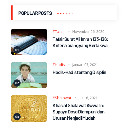
POPULAR POSTS
#Tafsir
November 26, 2020
Tafsir Surat Ali Imran 133-136:
Kriteria orang yang Bertakwa
#Hadis
Januari 03, 2021
Hadis-Hadis tentang Disiplin
#Shalawat
Juli 16, 2021
Khasiat Shalawat Awwalin:
Supaya Dosa Diampuni dan
Urusan Menjadi Mudah