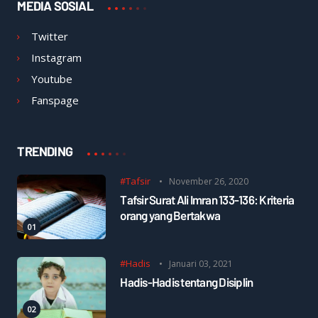
MEDIA SOSIAL
Twitter
Instagram
Youtube
Fanspage
TRENDING
#Tafsir
November 26, 2020
Tafsir Surat Ali Imran 133-136: Kriteria
orang yang Bertakwa
#Hadis
Januari 03, 2021
Hadis-Hadis tentang Disiplin