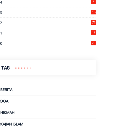
24
3
23
15
22
71
21
18
7
20
23
9
TAG
#BERITA
#DOA
#HIKMAH
KAJIAN ISLAM