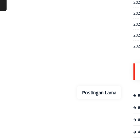
20
20
20
20
20
Postingan Lama
#