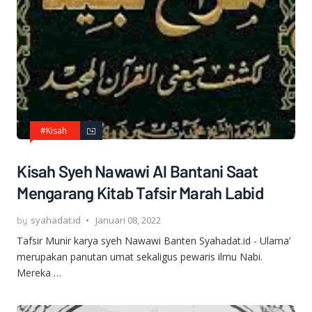
#Kisah
Kisah Syeh Nawawi Al Bantani Saat
Mengarang Kitab Tafsir Marah Labid
syahadat.id
Januari 08, 2022
Tafsir Munir karya syeh Nawawi Banten Syahadat.id - Ulama’
merupakan panutan umat sekaligus pewaris ilmu Nabi.
Mereka …