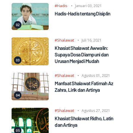
#Hadis
Januari 03, 2021
Hadis-Hadis tentang Disiplin
#Shalawat
Juli 16, 2021
Khasiat Shalawat Awwalin:
Supaya Dosa Diampuni dan
Urusan Menjadi Mudah
#Shalawat
Agustus 01, 2021
Manfaat Shalawat Fatimah Az
Zahra, Lirik dan Artinya
#Shalawat
Agustus 27, 2021
Khasiat Sholawat Ridho, Latin
dan Artinya