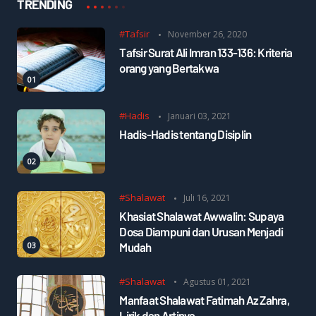
TRENDING
#Tafsir
November 26, 2020
Tafsir Surat Ali Imran 133-136: Kriteria
orang yang Bertakwa
#Hadis
Januari 03, 2021
Hadis-Hadis tentang Disiplin
#Shalawat
Juli 16, 2021
Khasiat Shalawat Awwalin: Supaya
Dosa Diampuni dan Urusan Menjadi
Mudah
#Shalawat
Agustus 01, 2021
Manfaat Shalawat Fatimah Az Zahra,
Lirik dan Artinya