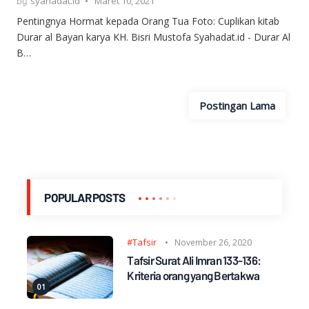
syahadat.id
Maret 10, 2021
Pentingnya Hormat kepada Orang Tua Foto: Cuplikan kitab
Durar al Bayan karya KH. Bisri Mustofa Syahadat.id - Durar Al
B…
Postingan Lama
POPULAR POSTS
#Tafsir
November 26, 2020
Tafsir Surat Ali Imran 133-136:
Kriteria orang yang Bertakwa