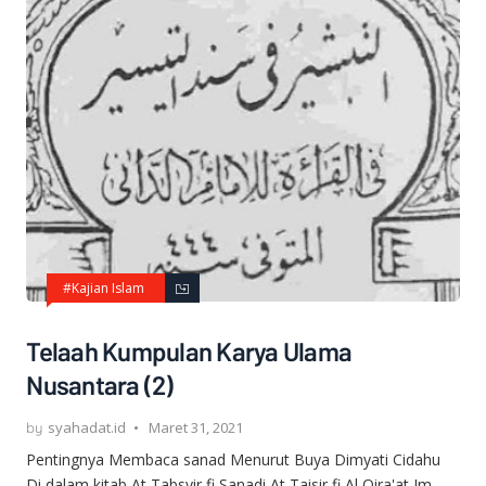
#Kajian Islam
Telaah Kumpulan Karya Ulama
Nusantara (2)
syahadat.id
Maret 31, 2021
Pentingnya Membaca sanad Menurut Buya Dimyati Cidahu
Di dalam kitab At Tabsyir fi Sanadi At Taisir fi Al Qira'at Im…