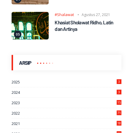
#Shalawat
Agustus 27, 2021
Khasiat Sholawat Ridho, Latin
dan Artinya
ARSIP
2025
3
2024
3
2023
15
2022
71
2021
18
7