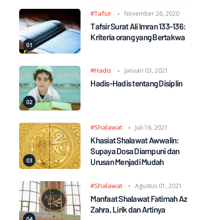
#Tafsir
November 26, 2020
Tafsir Surat Ali Imran 133-136:
Kriteria orang yang Bertakwa
#Hadis
Januari 03, 2021
Hadis-Hadis tentang Disiplin
#Shalawat
Juli 16, 2021
Khasiat Shalawat Awwalin:
Supaya Dosa Diampuni dan
Urusan Menjadi Mudah
#Shalawat
Agustus 01, 2021
Manfaat Shalawat Fatimah Az
Zahra, Lirik dan Artinya